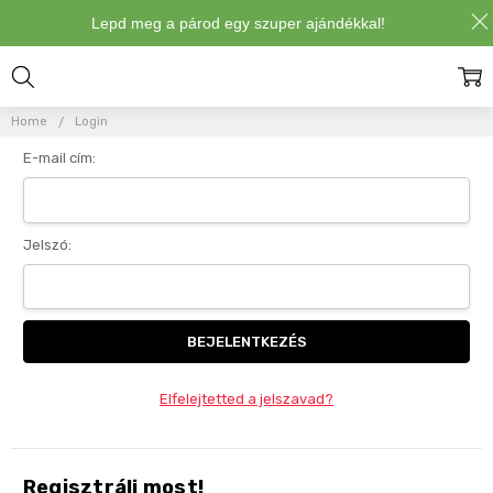
Lepd meg a párod egy szuper ajándékkal!
Bejelentkezés
Home
Login
E-mail cím:
Jelszó:
Elfelejtetted a jelszavad?
Regisztrálj most!