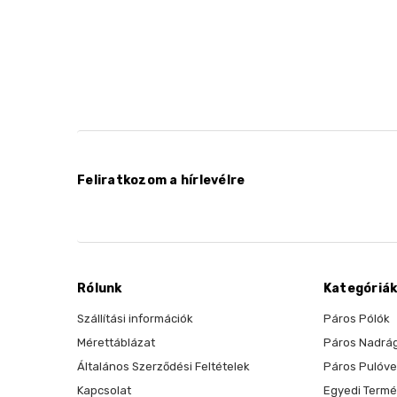
Feliratkozom a hírlevélre
Rólunk
Kategóriá
Szállítási információk
Páros Pólók
Mérettáblázat
Páros Nadrá
Általános Szerződési Feltételek
Páros Pulóve
Kapcsolat
Egyedi Term