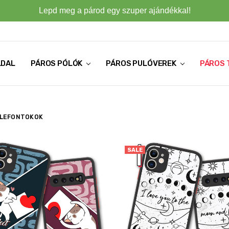
Lepd meg a párod egy szuper ajándékkal!
LDAL
PÁROS PÓLÓK
PÁROS PULÓVEREK
PÁROS 
ELEFONTOKOK
SALE