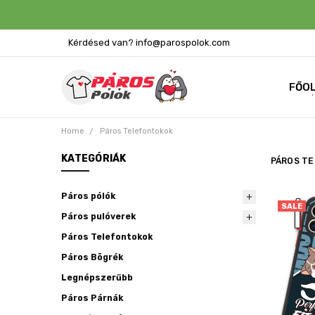
Kérdésed van? info@parospolok.com
FŐO
Home
Páros Telefontokok
KATEGÓRIÁK
PÁROS T
Páros pólók
SALE
Páros pulóverek
Páros Telefontokok
Páros Bögrék
Legnépszerűbb
Páros Párnák