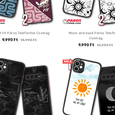
t Fit Páros Telefontok Csomag
Moon and back Páros Telef
Csomag
9,990 Ft
13,990 Ft
9,990 Ft
13,990 Ft
SALE