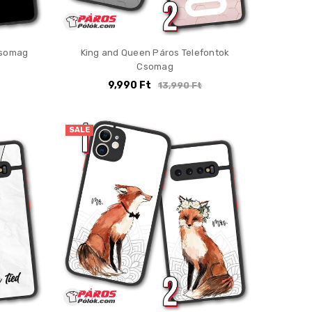
Csomag
King and Queen Páros Telefontok
Csomag
9,990 Ft
13,990 Ft
SALE