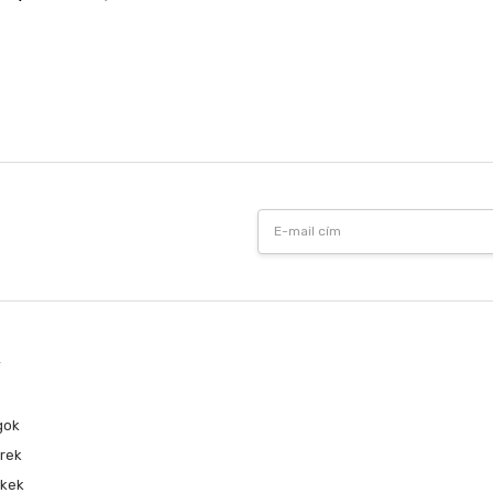
Email
Address
k
gok
rek
ékek