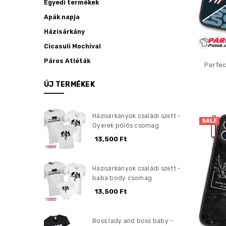
Egyedi termékek
Apák napja
Házisárkány
Cicasuli Mochival
Páros Atléták
Perfec
ÚJ TERMÉKEK
Házisárkányok családi szett -
SALE
Gyerek pólós csomag
13,500 Ft
Házisárkányok családi szett -
baba body csomag
13,500 Ft
Boss lady and boss baby -