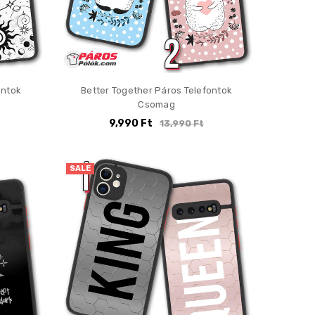
ontok
Better Together Páros Telefontok
Csomag
9,990 Ft
13,990 Ft
SALE