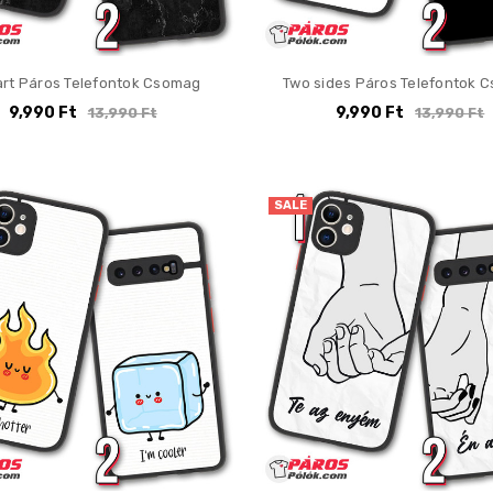
art Páros Telefontok Csomag
Two sides Páros Telefontok 
9,990 Ft
9,990 Ft
13,990 Ft
13,990 Ft
SALE