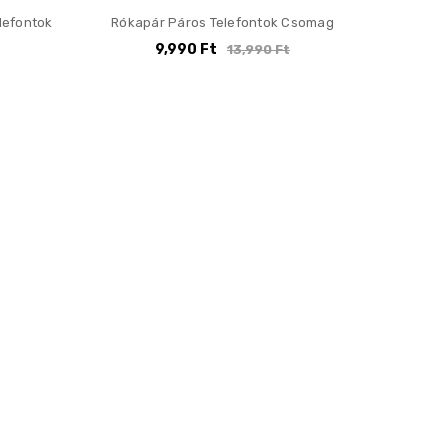
elefontok
Rókapár Páros Telefontok Csomag
9,990 Ft
13,990 Ft