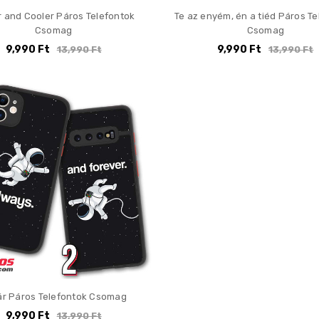
r and Cooler Páros Telefontok
Te az enyém, én a tiéd Páros T
Csomag
Csomag
9,990 Ft
9,990 Ft
13,990 Ft
13,990 Ft
ár Páros Telefontok Csomag
9,990 Ft
13,990 Ft