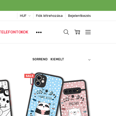
HUF
Fiók létrehozása
Bejelentkezés
TELEFONTOKOK
SORREND
SALE