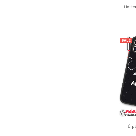
Hotte
SALE
Űrp