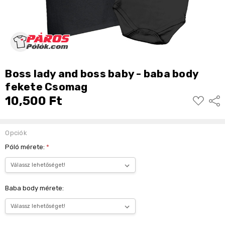
Boss lady and boss baby - baba body
fekete Csomag
10,500 Ft
KÍVÁNSÁG
Shar
Opciók
Póló mérete:
*
Baba body mérete: