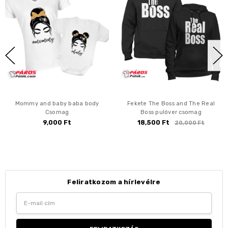
Mommy and baby baba body
Fekete The Boss and The Real
Csomag
Boss pulóver csomag
9,000 Ft
18,500 Ft
20,000 Ft
Feliratkozom a hírlevélre
Email
Address