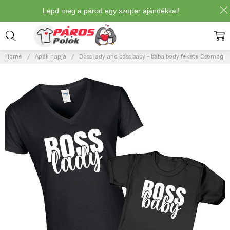
Lepd meg a párod egy szuper ajándékkal!
Home
Apák napja
Boss lady and boss baby - baba body fekete Csomag