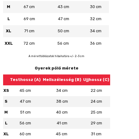
M
67 cm
43 cm
30 cm
L
69 cm
47 cm
32 cm
XL
71 cm
50 cm
34 cm
XXL
72 cm
56 cm
36 cm
A mérettáblázatok hibahatára +/- 2-3 cm
Gyerek póló mérete
Testhossz (A)
Mellszélesség (B)
Ujjhossz (C)
XS
45 cm
34 cm
22 cm
S
47 cm
38 cm
24 cm
M
51 cm
40 cm
25 cm
L
56 cm
41 cm
29 cm
XL
60 cm
45 cm
31 cm