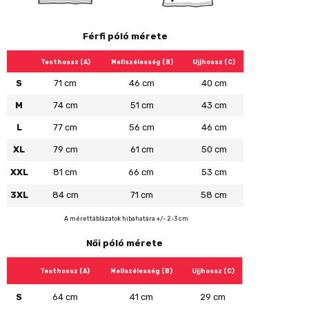
Férfi póló mérete
Testhossz (A)
Mellszélesség (B)
Ujjhossz (C)
S
71 cm
46 cm
40 cm
M
74 cm
51 cm
43 cm
L
77 cm
56 cm
46 cm
XL
79 cm
61 cm
50 cm
XXL
81 cm
66 cm
53 cm
3XL
84 cm
71 cm
58 cm
A mérettáblázatok hibahatára +/- 2-3 cm
Női póló mérete
Testhossz (A)
Mellszélesség (B)
Ujjhossz (C)
S
64 cm
41 cm
29 cm