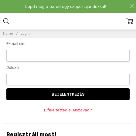
Lepd meg a párod egy szuper ajándékkal!
Bejelentkezés
Home
Login
E-mail cím:
Jelszó:
Elfelejtetted a jelszavad?
Regisztrálj most!